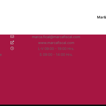
Mar&
INFORMACIÓN DE CONTACTO
55 6298 3514
marca.fical@marcafiscal.com
www.marcafiscal.com
L-V 09:00 - 19:00 Hrs.
de
S 09:00 - 14:00 Hrs.